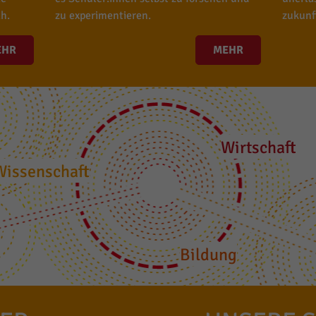
h.
zu experimentieren.
zukunf
EHR
MEHR
Wirtschaft
Wissenschaft
Bildung