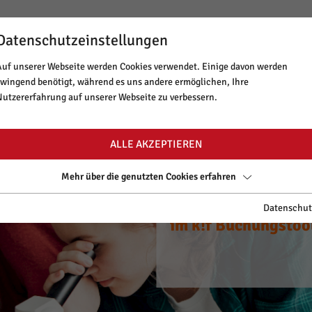
Datenschutzeinstellungen
BUCHUNGSTOOL
NEWSLETTER
MINT TIROL
Auf unserer Webseite werden Cookies verwendet. Einige davon werden
zwingend benötigt, während es uns andere ermöglichen, Ihre
ANGEBOT & THEMEN
LAUFENDE PRO
Nutzererfahrung auf unserer Webseite zu verbessern.
ALLE AKZEPTIEREN
Mehr über die genutzten Cookies erfahren
CYANce out of Scho
Spannende Worksh
Starte dein Tirole
CYANce out of Scho
Spannende Worksh
Datenschut
zu neuen Ufern.
im k!f Buchungstoo
auf www.mint-tirol
zu neuen Ufern.
im k!f Buchungstoo