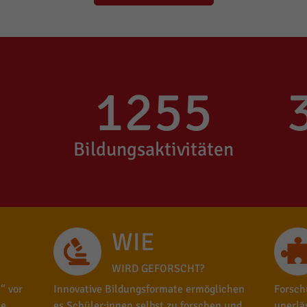
1255
Bildungsaktivitäten
WIE
WIRD GEFORSCHT?
“ vor
Innovative Bildungsformate ermöglichen
Forsch
le
es Schüler:innen selbst zu forschen und
unerlä