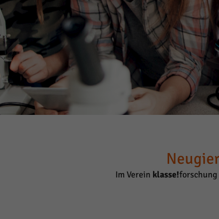
Neugier
Im Verein
klasse!
forschung 