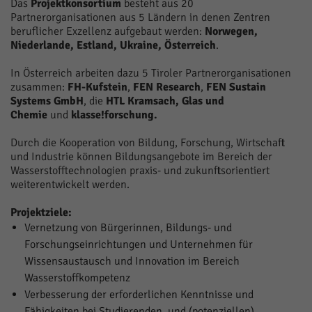
Das
Projektkonsortium
besteht aus 20
Partnerorganisationen aus 5 Ländern in denen Zentren
beruflicher Exzellenz aufgebaut werden:
Norwegen,
Niederlande, Estland, Ukraine, Österreich
.
In Österreich arbeiten dazu 5 Tiroler Partnerorganisationen
zusammen:
FH-Kufstein
,
FEN Research
,
FEN Sustain
Systems GmbH
, die
HTL Kramsach, Glas und
Chemie
und
klasse!forschung.
Durch die Kooperation von Bildung, Forschung, Wirtschaft
und Industrie können Bildungsangebote im Bereich der
Wasserstofftechnologien praxis- und zukunftsorientiert
weiterentwickelt werden.
Projektziele:
Vernetzung von Bürgerinnen, Bildungs- und
Forschungseinrichtungen und Unternehmen für
Wissensaustausch und Innovation im Bereich
Wasserstoffkompetenz
Verbesserung der erforderlichen Kenntnisse und
Fähigkeiten bei Studierenden, und (potenziellen)