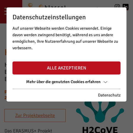
LOGIN
|
REGISTRIERUNG
Datenschutzeinstellungen
Auf unserer Webseite werden Cookies verwendet. Einige
davon werden zwingend benötigt, während es uns andere
ermöglichen, Ihre Nutzererfahrung auf unserer Webseite zu
verbessern.
H2COVE
HYDROGEN CENTERS OF VOCATIONAL
ALLE AKZEPTIEREN
EXCELLENCE – ZENTREN BERUFLICHER
EXZELLENZ IN DER WASSERSTOFFWIRTSCHAFT
Mehr über die genutzten Cookies erfahren
PROJEKTLAUFZEIT: MÄRZ
Datenschutz
2024 - FEBER 2028
Zur Projektwebseite
Das ERASMUS+ Projekt