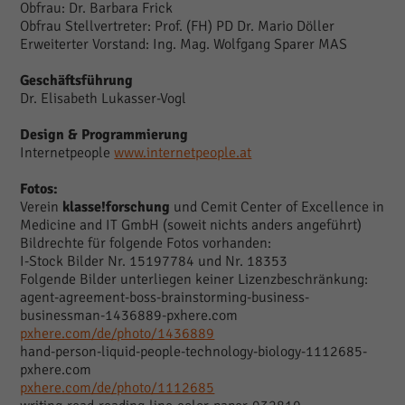
Obfrau: Dr. Barbara Frick
Obfrau Stellvertreter: Prof. (FH) PD Dr. Mario Döller
Erweiterter Vorstand: Ing. Mag. Wolfgang Sparer MAS
Geschäftsführung
Dr. Elisabeth Lukasser-Vogl
Design & Programmierung
Internetpeople
www.internetpeople.at
Fotos:
Verein
klasse!forschung
und Cemit Center of Excellence in
Medicine and IT GmbH (soweit nichts anders angeführt)
Bildrechte für folgende Fotos vorhanden:
I-Stock Bilder Nr. 15197784 und Nr. 18353
Folgende Bilder unterliegen keiner Lizenzbeschränkung:
agent-agreement-boss-brainstorming-business-
businessman-1436889-pxhere.com
pxhere.com/de/photo/1436889
hand-person-liquid-people-technology-biology-1112685-
pxhere.com
pxhere.com/de/photo/1112685