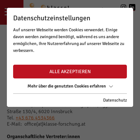
LOGIN
|
REGISTRIERUNG
Datenschutzeinstellungen
Auf unserer Webseite werden Cookies verwendet. Einige
davon werden zwingend benötigt, während es uns andere
ermöglichen, Ihre Nutzererfahrung auf unserer Webseite zu
verbessern.
IMPRESSUM
Websitebetreiber
ALLE AKZEPTIEREN
klasse!forschung
- Bildung trifft Forschung & Innovation
Rechtsform: Verein
Mehr über die genutzten Cookies erfahren
ZVR-Zahl: 360026665
Sitz: Innsbruck
Datenschutz
Anschrift: c/o Alpin WIFI Coworking Space, Egger-Lienz-
Straße 130/4, 6020 Innsbruck
Tel.
+43 676 4534366
E-Mail: office(at)klasse-forschung.at
Organschaftliche Vertreter:innen