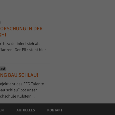
FORSCHUNG IN DER
GHI
hiza definiert sich als
anzen. Der Pilz steht hier
lau!
NG BAU SCHLAU!
ojektjahr des FFG Talente
Bau schlau“ bot unser
ochschule Kufstein…
EN
AKTUELLES
KONTAKT