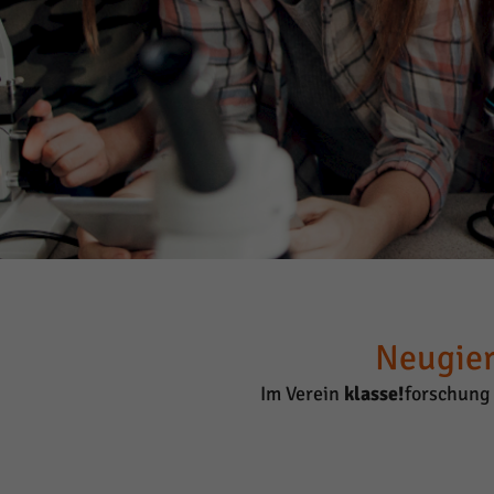
Neugier
Im Verein
klasse!
forschung 