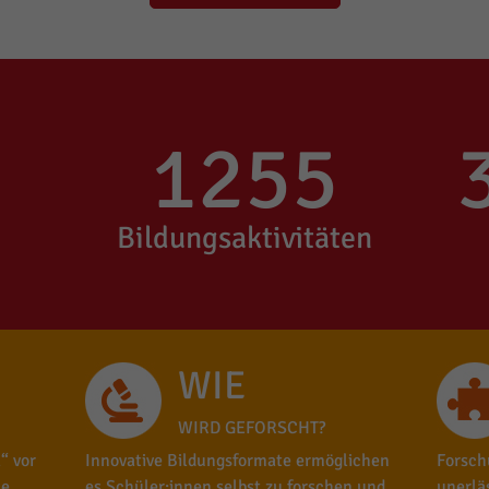
1255
Bildungsaktivitäten
WIE
WIRD GEFORSCHT?
“ vor
Innovative Bildungsformate ermöglichen
Forsch
le
es Schüler:innen selbst zu forschen und
unerlä