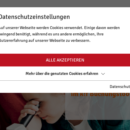
Datenschutzeinstellungen
BUCHUNGSTOOL
NEWSLETTER
MINT TIROL
Auf unserer Webseite werden Cookies verwendet. Einige davon werden
zwingend benötigt, während es uns andere ermöglichen, Ihre
ANGEBOT & THEMEN
LAUFENDE PRO
Nutzererfahrung auf unserer Webseite zu verbessern.
ALLE AKZEPTIEREN
Mehr über die genutzten Cookies erfahren
CYANce out of Scho
Spannende Worksh
Starte dein Tirole
CYANce out of Scho
Spannende Worksh
Datenschut
zu neuen Ufern.
im k!f Buchungstoo
auf www.mint-tirol
zu neuen Ufern.
im k!f Buchungstoo