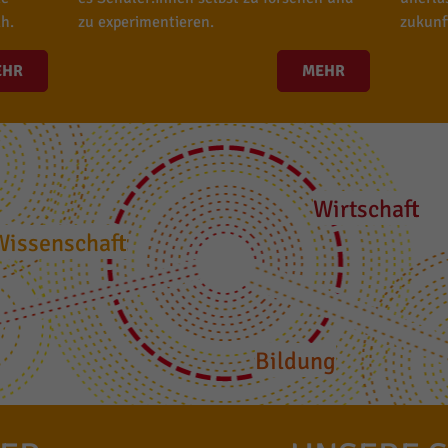
h.
zu experimentieren.
zukunf
EHR
MEHR
Wirtschaft
Wissenschaft
Bildung