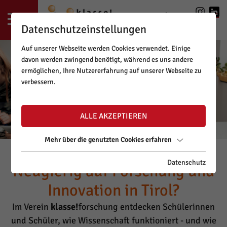
LOGIN
|
REGISTRIERUNG
Datenschutzeinstellungen
Auf unserer Webseite werden Cookies verwendet. Einige
davon werden zwingend benötigt, während es uns andere
ermöglichen, Ihre Nutzererfahrung auf unserer Webseite zu
verbessern.
ALLE AKZEPTIEREN
Mehr über die genutzten Cookies erfahren
Datenschutz
Neugierig auf Forschung und
Innovation in Tirol?
Im Verein
klasse!
forschung entdecken Schülerinnen
und Schüler, wie Wissenschaft funktioniert - und wie