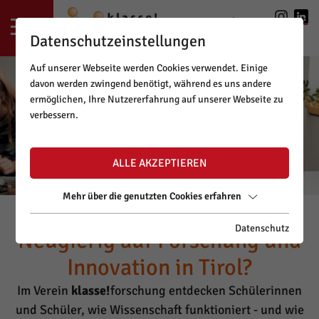
LOGIN
|
REGISTRIERUNG
Datenschutzeinstellungen
Auf unserer Webseite werden Cookies verwendet. Einige
davon werden zwingend benötigt, während es uns andere
ermöglichen, Ihre Nutzererfahrung auf unserer Webseite zu
verbessern.
ALLE AKZEPTIEREN
Mehr über die genutzten Cookies erfahren
Datenschutz
Neugierig auf Forschung und
Innovation in Tirol?
Im Verein
klasse!
forschung entdecken Schülerinnen
und Schüler, wie Wissenschaft funktioniert - und wie