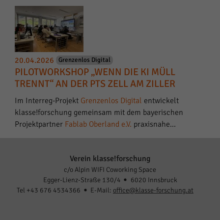
20.04.2026
Grenzenlos Digital
PILOTWORKSHOP „WENN DIE KI MÜLL
TRENNT“ AN DER PTS ZELL AM ZILLER
Im Interreg-Projekt
Grenzenlos Digital
entwickelt
klasse!forschung gemeinsam mit dem bayerischen
Projektpartner
Fablab Oberland e.V.
praxisnahe…
Verein klasse!forschung
c/o Alpin WIFI Coworking Space
Egger-Lienz-Straße 130/4
6020 Innsbruck
Tel +43 676 4534366
E-Mail:
office@klasse-forschung.at