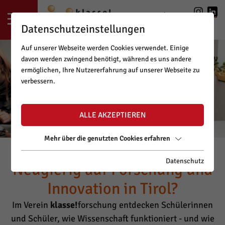
LOGIN
|
REGISTRIERUNG
Datenschutzeinstellungen
Auf unserer Webseite werden Cookies verwendet. Einige
davon werden zwingend benötigt, während es uns andere
ermöglichen, Ihre Nutzererfahrung auf unserer Webseite zu
verbessern.
ALLE AKZEPTIEREN
Mehr über die genutzten Cookies erfahren
Datenschutz
Neugierig auf Forschung und
Innovation in Tirol?
Im Verein
klasse!
forschung entdecken Schülerinnen
und Schüler, wie Wissenschaft funktioniert - und wie