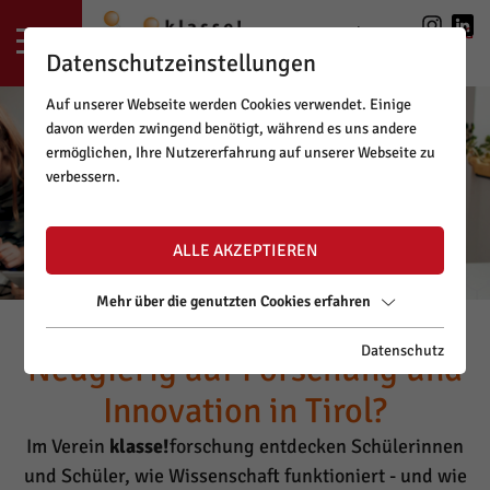
LOGIN
|
REGISTRIERUNG
Datenschutzeinstellungen
Auf unserer Webseite werden Cookies verwendet. Einige
davon werden zwingend benötigt, während es uns andere
ermöglichen, Ihre Nutzererfahrung auf unserer Webseite zu
verbessern.
ALLE AKZEPTIEREN
Mehr über die genutzten Cookies erfahren
Datenschutz
Neugierig auf Forschung und
Innovation in Tirol?
Im Verein
klasse!
forschung entdecken Schülerinnen
und Schüler, wie Wissenschaft funktioniert - und wie