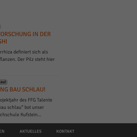
FORSCHUNG IN DER
GHI
hiza definiert sich als
anzen. Der Pilz steht hier
lau!
NG BAU SCHLAU!
ojektjahr des FFG Talente
Bau schlau“ bot unser
ochschule Kufstein…
EN
AKTUELLES
KONTAKT