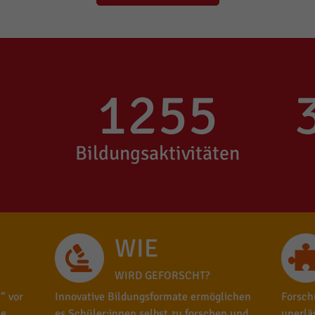
1255
Bildungsaktivitäten
WIE
WIRD GEFORSCHT?
“ vor
Innovative Bildungsformate ermöglichen
Forsch
le
es Schüler:innen selbst zu forschen und
unerlä