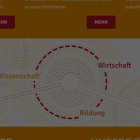
h.
zu experimentieren.
zukunf
EHR
MEHR
Wirtschaft
Wissenschaft
Bildung