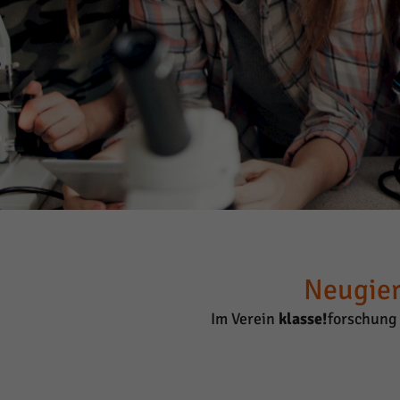
Neugier
Im Verein
klasse!
forschung 