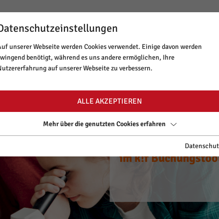
Datenschutzeinstellungen
BUCHUNGSTOOL
NEWSLETTER
MINT TIROL
Auf unserer Webseite werden Cookies verwendet. Einige davon werden
zwingend benötigt, während es uns andere ermöglichen, Ihre
ANGEBOT & THEMEN
LAUFENDE PRO
Nutzererfahrung auf unserer Webseite zu verbessern.
ALLE AKZEPTIEREN
Mehr über die genutzten Cookies erfahren
CYANce out of Scho
Spannende Worksh
Starte dein Tirole
CYANce out of Scho
Spannende Worksh
Datenschut
zu neuen Ufern.
im k!f Buchungstoo
auf www.mint-tirol
zu neuen Ufern.
im k!f Buchungstoo