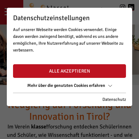
LOGIN
|
REGISTRIERUNG
Datenschutzeinstellungen
Auf unserer Webseite werden Cookies verwendet. Einige
davon werden zwingend benötigt, während es uns andere
ermöglichen, Ihre Nutzererfahrung auf unserer Webseite zu
verbessern.
ALLE AKZEPTIEREN
Mehr über die genutzten Cookies erfahren
Datenschutz
Neugierig auf Forschung und
Innovation in Tirol?
Im Verein
klasse!
forschung entdecken Schülerinnen
und Schüler, wie Wissenschaft funktioniert - und wie