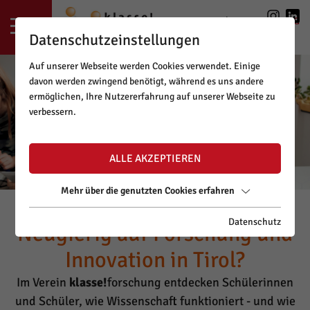
LOGIN
|
REGISTRIERUNG
Datenschutzeinstellungen
Auf unserer Webseite werden Cookies verwendet. Einige
davon werden zwingend benötigt, während es uns andere
ermöglichen, Ihre Nutzererfahrung auf unserer Webseite zu
verbessern.
ALLE AKZEPTIEREN
Mehr über die genutzten Cookies erfahren
Datenschutz
Neugierig auf Forschung und
Innovation in Tirol?
Im Verein
klasse!
forschung entdecken Schülerinnen
und Schüler, wie Wissenschaft funktioniert - und wie