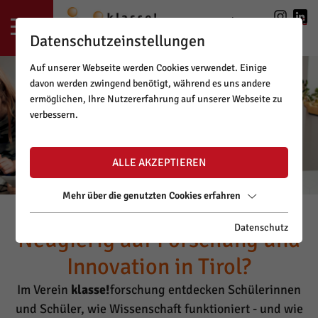
LOGIN
|
REGISTRIERUNG
Datenschutzeinstellungen
Auf unserer Webseite werden Cookies verwendet. Einige
davon werden zwingend benötigt, während es uns andere
ermöglichen, Ihre Nutzererfahrung auf unserer Webseite zu
verbessern.
ALLE AKZEPTIEREN
Mehr über die genutzten Cookies erfahren
Datenschutz
Neugierig auf Forschung und
Innovation in Tirol?
Im Verein
klasse!
forschung entdecken Schülerinnen
und Schüler, wie Wissenschaft funktioniert - und wie