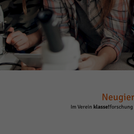
Neugier
Im Verein
klasse!
forschung 