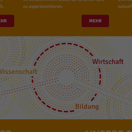
h.
zu experimentieren.
zukunf
EHR
MEHR
Wirtschaft
Wissenschaft
Bildung