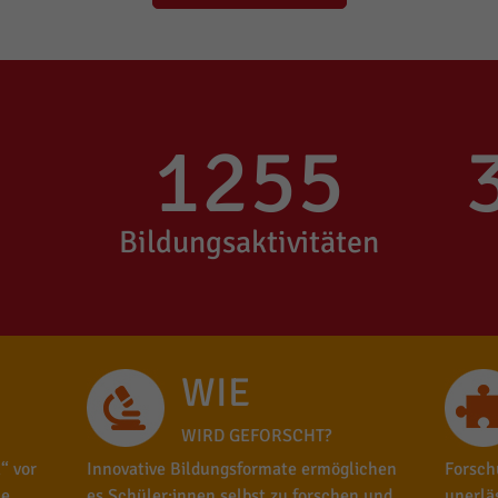
1255
Bildungsaktivitäten
WIE
WIRD GEFORSCHT?
“ vor
Innovative Bildungsformate ermöglichen
Forsch
le
es Schüler:innen selbst zu forschen und
unerlä