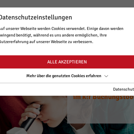
Datenschutzeinstellungen
BUCHUNGSTOOL
NEWSLETTER
MINT TIROL
Auf unserer Webseite werden Cookies verwendet. Einige davon werden
zwingend benötigt, während es uns andere ermöglichen, Ihre
ANGEBOT & THEMEN
LAUFENDE PRO
Nutzererfahrung auf unserer Webseite zu verbessern.
ALLE AKZEPTIEREN
Mehr über die genutzten Cookies erfahren
CYANce out of Scho
Spannende Worksh
Starte dein Tirole
CYANce out of Scho
Spannende Worksh
Datenschut
zu neuen Ufern.
im k!f Buchungstoo
auf www.mint-tirol
zu neuen Ufern.
im k!f Buchungstoo