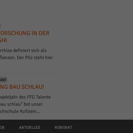
FORSCHUNG IN DER
GHI
hiza definiert sich als
anzen. Der Pilz steht hier
lau!
NG BAU SCHLAU!
ojektjahr des FFG Talente
Bau schlau“ bot unser
ochschule Kufstein…
EN
AKTUELLES
KONTAKT