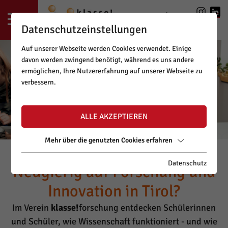
LOGIN
|
REGISTRIERUNG
Datenschutzeinstellungen
Auf unserer Webseite werden Cookies verwendet. Einige
davon werden zwingend benötigt, während es uns andere
ermöglichen, Ihre Nutzererfahrung auf unserer Webseite zu
verbessern.
ALLE AKZEPTIEREN
Mehr über die genutzten Cookies erfahren
Datenschutz
Neugierig auf Forschung und
Innovation in Tirol?
Im Verein
klasse!
forschung entdecken Schülerinnen
und Schüler, wie Wissenschaft funktioniert - und wie