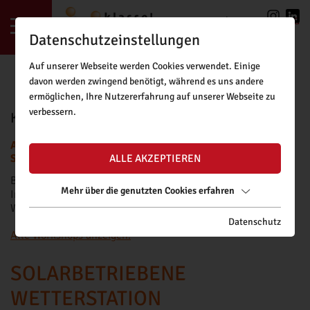
LOGIN
|
REGISTRIERUNG
Datenschutzeinstellungen
Auf unserer Webseite werden Cookies verwendet. Einige
davon werden zwingend benötigt, während es uns andere
ermöglichen, Ihre Nutzererfahrung auf unserer Webseite zu
verbessern.
KLASSE!FORSCHUNG BUCHUNGSTOOL
ACHTUNG: BUCHUNGSANFRAGEN FÜR DAS NEUE
SCHULJAHR SIND AB FREITAG, 11.09.2026, MÖGLICH.
ALLE AKZEPTIEREN
Bitte beachten Sie unsere
Buchungsrichtlinien
.
Mehr über die genutzten Cookies erfahren
Informationen zu Fördermöglichkeiten für kostenpflichtige
Workshops finden Sie
hier
.
Datenschutz
Alle Workshops anzeigen.
SOLARBETRIEBENE
WETTERSTATION