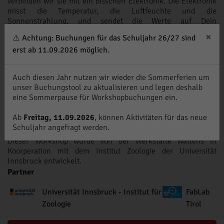
verbinden wir sie mit ein bisschen Elektronik. Die Elektronik
misst die Temperatur, die Luftfeuchte und die
Sonnenstrahlung, und sendet die Werte auf Dein
Smartphone. Super, du hast Deine eigene Wetterstation
×
⚠️ Achtung: Buchungen für das Schuljahr 26/27 sind
gebaut!
erst ab 11.09.2026 möglich.
Erwünschte Vorkenntnisse
Was ist die Sonne?
Auch diesen Jahr nutzen wir wieder die Sommerferien um
Was ist Energie?
unser Buchungstool zu aktualisieren und legen deshalb
Was ist Photosynthese?
eine Sommerpause für Workshopbuchungen ein.
Was macht eine Solarzelle?
Ab
Freitag, 11.09.2026
, können Aktivitäten für das neue
Was ist Wetter?
Schuljahr angefragt werden.
Dieser Workshop wurde von der Werkstätte Wattens in
Koorperation mit dem Institut Zoologie der Universität
Innsbruck entwickelt.
Partner
Universität Innsbruck - Institut für
FabLab
Zoologie
Tirol