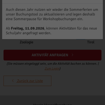
und ohne Licht im Anschluß experimentell untersucht
werden.
Auch diesen Jahr nutzen wir wieder die Sommerferien um
Dieser Workshop wurde von der Universität Innsbruck -
unser Buchungstool zu aktualisieren und legen deshalb
Institut für Zoologie in Kooperation mit der Werkstätte
eine Sommerpause für Workshopbuchungen ein.
Wattens entwickelt.
Partner
Ab
Freitag, 11.09.2026
, können Aktivitäten für das neue
Schuljahr angefragt werden.
Universität Innsbruck - Institut für
FabLab
Zoologie
Tirol
AKTIVITÄT ANFRAGEN
(Sie müssen eingeloggt sein, um die Aktivität buchen zu können. |
Zum Login
)
Zurück zur Liste