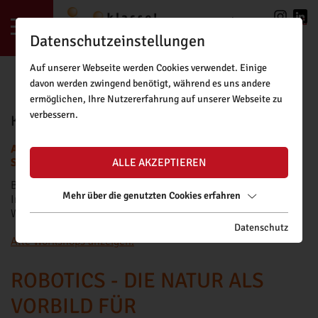
LOGIN
|
REGISTRIERUNG
Datenschutzeinstellungen
Auf unserer Webseite werden Cookies verwendet. Einige
davon werden zwingend benötigt, während es uns andere
ermöglichen, Ihre Nutzererfahrung auf unserer Webseite zu
verbessern.
KLASSE!FORSCHUNG BUCHUNGSTOOL
ACHTUNG: BUCHUNGSANFRAGEN FÜR DAS NEUE
SCHULJAHR SIND AB FREITAG, 11.09.2026, MÖGLICH.
ALLE AKZEPTIEREN
Bitte beachten Sie unsere
Buchungsrichtlinien
.
Mehr über die genutzten Cookies erfahren
Informationen zu Fördermöglichkeiten für kostenpflichtige
Workshops finden Sie
hier
.
Datenschutz
Alle Workshops anzeigen.
ROBOTICS - DIE NATUR ALS
VORBILD FÜR