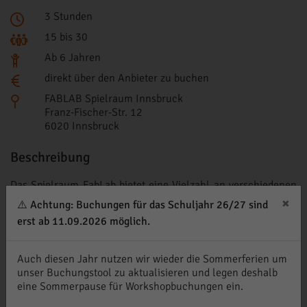
3 Stunden
15 bis 30
Ab 6 Jahren
direkt über den Anbieter zu buchen
FABLAB Spielraum Innsbruck
Franz-Fischer-Str. 12
6020 Innsbruck
Beschreibung
Das Spielraum FabLab bietet eine Vielzahl an verschiedenen
Workshops für Schulen und Firmen an, um einen
×
⚠️ Achtung: Buchungen für das Schuljahr 26/27 sind
spielerischen und spannenden Einblick in die Welt von
erst ab 11.09.2026 möglich.
computerunterstützter Fertigung zu bekommen. Die Inhalte
decken die gesamte Workflow – Palette von Ideenfindung
über die Erstellung von Computerdateien und Produktion bis
Auch diesen Jahr nutzen wir wieder die Sommerferien um
hin zum fertigen Objekt ab.
unser Buchungstool zu aktualisieren und legen deshalb
Hier geht es zum
Programm
eine Sommerpause für Workshopbuchungen ein.