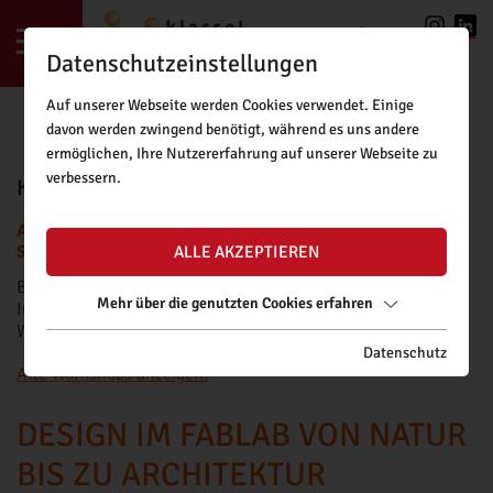
LOGIN
|
REGISTRIERUNG
Datenschutzeinstellungen
Auf unserer Webseite werden Cookies verwendet. Einige
davon werden zwingend benötigt, während es uns andere
ermöglichen, Ihre Nutzererfahrung auf unserer Webseite zu
verbessern.
KLASSE!FORSCHUNG BUCHUNGSTOOL
ACHTUNG: BUCHUNGSANFRAGEN FÜR DAS NEUE
SCHULJAHR SIND AB FREITAG, 11.09.2026, MÖGLICH.
ALLE AKZEPTIEREN
Bitte beachten Sie unsere
Buchungsrichtlinien
.
Mehr über die genutzten Cookies erfahren
Informationen zu Fördermöglichkeiten für kostenpflichtige
Workshops finden Sie
hier
.
Datenschutz
Alle Workshops anzeigen.
DESIGN IM FABLAB VON NATUR
BIS ZU ARCHITEKTUR