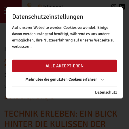
LOGIN
|
REGISTRIERUNG
Datenschutzeinstellungen
Auf unserer Webseite werden Cookies verwendet. Einige
davon werden zwingend benötigt, während es uns andere
ermöglichen, Ihre Nutzererfahrung auf unserer Webseite zu
verbessern.
KLASSE!FORSCHUNG BUCHUNGSTOOL
ACHTUNG: BUCHUNGSANFRAGEN FÜR DAS NEUE
SCHULJAHR SIND AB FREITAG, 11.09.2026, MÖGLICH.
ALLE AKZEPTIEREN
Bitte beachten Sie unsere
Buchungsrichtlinien
.
Mehr über die genutzten Cookies erfahren
Informationen zu Fördermöglichkeiten für kostenpflichtige
Workshops finden Sie
hier
.
Datenschutz
Alle Workshops anzeigen.
TECHNIK ERLEBEN: EIN BLICK
HINTER DIE KULISSEN DER