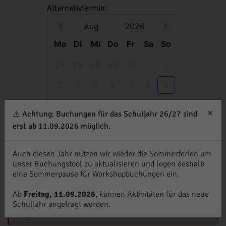
Alternativtermin:
Aug
2026
Mo
Di
Mi
Do
Fr
Sa
So
27
28
29
30
31
1
2
3
4
5
6
7
8
9
10
11
12
13
14
15
16
×
⚠️ Achtung: Buchungen für das Schuljahr 26/27 sind
17
18
19
20
21
22
23
erst ab 11.09.2026 möglich.
24
25
26
27
28
29
30
Auch diesen Jahr nutzen wir wieder die Sommerferien um
unser Buchungstool zu aktualisieren und legen deshalb
31
1
2
3
4
5
6
eine Sommerpause für Workshopbuchungen ein.
Ab
Freitag, 11.09.2026
, können Aktivitäten für das neue
Termine sind montags und mittwochs vormittags
Schuljahr angefragt werden.
möglich.