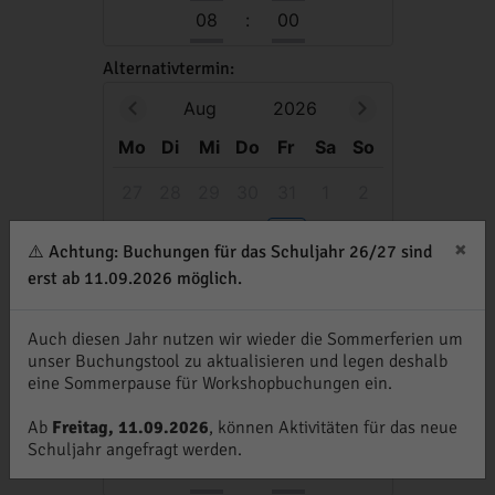
08
:
00
Alternativtermin:
Aug
2026
Mo
Di
Mi
Do
Fr
Sa
So
27
28
29
30
31
1
2
3
4
5
6
7
8
9
×
⚠️ Achtung: Buchungen für das Schuljahr 26/27 sind
erst ab 11.09.2026 möglich.
10
11
12
13
14
15
16
17
18
19
20
21
22
23
Auch diesen Jahr nutzen wir wieder die Sommerferien um
unser Buchungstool zu aktualisieren und legen deshalb
24
25
26
27
28
29
30
eine Sommerpause für Workshopbuchungen ein.
31
1
2
3
4
5
6
Ab
Freitag, 11.09.2026
, können Aktivitäten für das neue
Schuljahr angefragt werden.
08
:
00