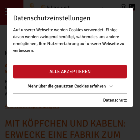
LOGIN
|
REGISTRIERUNG
Datenschutzeinstellungen
Auf unserer Webseite werden Cookies verwendet. Einige
davon werden zwingend benötigt, während es uns andere
ermöglichen, Ihre Nutzererfahrung auf unserer Webseite zu
verbessern.
KLASSE!FORSCHUNG BUCHUNGSTOOL
ACHTUNG: BUCHUNGSANFRAGEN FÜR DAS NEUE
SCHULJAHR SIND AB FREITAG, 11.09.2026, MÖGLICH.
ALLE AKZEPTIEREN
Bitte beachten Sie unsere
Buchungsrichtlinien
.
Mehr über die genutzten Cookies erfahren
Informationen zu Fördermöglichkeiten für kostenpflichtige
Workshops finden Sie
hier
.
Datenschutz
Alle Workshops anzeigen.
MIT KÖPFCHEN UND KABELN:
ERWECKE EINE FABRIK ZUM