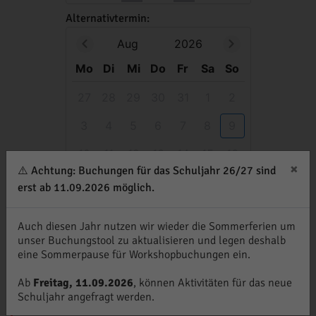
Alternativtermin:
Aug
2026
Mo
Di
Mi
Do
Fr
Sa
So
27
28
29
30
31
1
2
3
4
5
6
7
8
9
10
11
12
13
14
15
16
×
⚠️ Achtung: Buchungen für das Schuljahr 26/27 sind
17
18
19
20
21
22
23
erst ab 11.09.2026 möglich.
24
25
26
27
28
29
30
Auch diesen Jahr nutzen wir wieder die Sommerferien um
31
1
2
3
4
5
6
unser Buchungstool zu aktualisieren und legen deshalb
eine Sommerpause für Workshopbuchungen ein.
08
:
00
Ab
Freitag, 11.09.2026
, können Aktivitäten für das neue
Schuljahr angefragt werden.