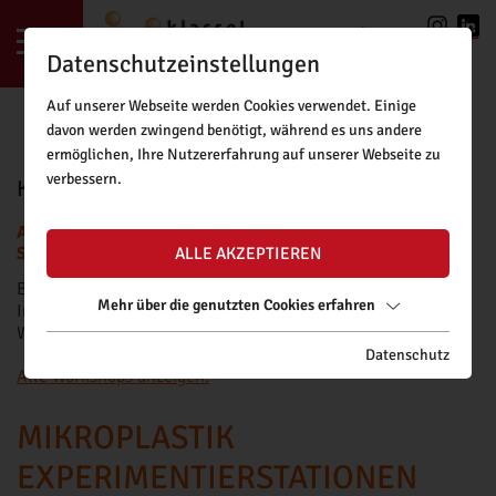
LOGIN
|
REGISTRIERUNG
Datenschutzeinstellungen
Auf unserer Webseite werden Cookies verwendet. Einige
davon werden zwingend benötigt, während es uns andere
ermöglichen, Ihre Nutzererfahrung auf unserer Webseite zu
verbessern.
KLASSE!FORSCHUNG BUCHUNGSTOOL
ACHTUNG: BUCHUNGSANFRAGEN FÜR DAS NEUE
SCHULJAHR SIND AB FREITAG, 11.09.2026, MÖGLICH.
ALLE AKZEPTIEREN
Bitte beachten Sie unsere
Buchungsrichtlinien
.
Mehr über die genutzten Cookies erfahren
Informationen zu Fördermöglichkeiten für kostenpflichtige
Workshops finden Sie
hier
.
Datenschutz
Alle Workshops anzeigen.
MIKROPLASTIK
EXPERIMENTIERSTATIONEN