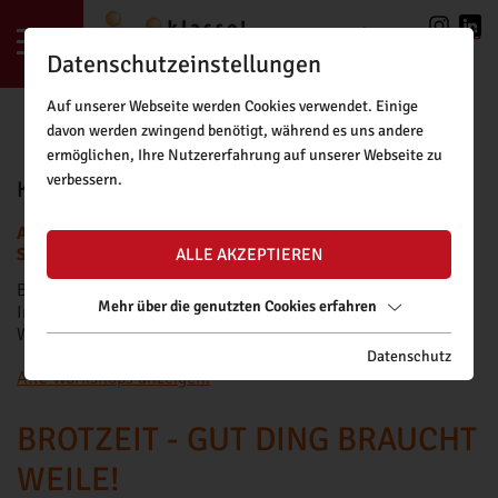
LOGIN
|
REGISTRIERUNG
Datenschutzeinstellungen
Auf unserer Webseite werden Cookies verwendet. Einige
davon werden zwingend benötigt, während es uns andere
ermöglichen, Ihre Nutzererfahrung auf unserer Webseite zu
verbessern.
KLASSE!FORSCHUNG BUCHUNGSTOOL
ACHTUNG: BUCHUNGSANFRAGEN FÜR DAS NEUE
SCHULJAHR SIND AB FREITAG, 11.09.2026, MÖGLICH.
ALLE AKZEPTIEREN
Bitte beachten Sie unsere
Buchungsrichtlinien
.
Mehr über die genutzten Cookies erfahren
Informationen zu Fördermöglichkeiten für kostenpflichtige
Workshops finden Sie
hier
.
Datenschutz
Alle Workshops anzeigen.
BROTZEIT - GUT DING BRAUCHT
WEILE!