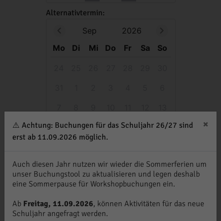
Alternativtermin:
Sep
2026
Mo
Di
Mi
Do
Fr
Sa
So
24
25
26
27
28
29
30
31
1
2
3
4
5
6
7
8
9
10
11
12
13
×
⚠️ Achtung: Buchungen für das Schuljahr 26/27 sind
14
15
16
17
18
19
20
erst ab 11.09.2026 möglich.
21
22
23
24
25
26
27
Auch diesen Jahr nutzen wir wieder die Sommerferien um
28
29
30
1
2
3
4
unser Buchungstool zu aktualisieren und legen deshalb
eine Sommerpause für Workshopbuchungen ein.
08
:
00
Ab
Freitag, 11.09.2026
, können Aktivitäten für das neue
Schuljahr angefragt werden.