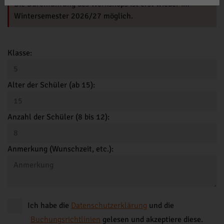
Die Durchführung des Workshops ist erst wieder im
Wintersemester 2026/27 möglich.
Klasse:
Alter der Schüler (ab 15):
Anzahl der Schüler (8 bis 12):
Anmerkung (Wunschzeit, etc.):
Ich habe die
Datenschutzerklärung
und die
Buchungsrichtlinien
gelesen und akzeptiere diese.