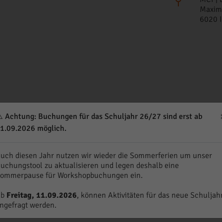
Maximi
6020 
- und
Lauter
-Vorgang nachgebildet. Dies sind zentrale Schritte bei
️ Achtung: Buchungen für das Schuljahr 26/27 sind erst ab
(‚Bionade‘), Malzbier und Bier. Der Prozess beginnt mit dem
Schr
, um die enthaltene Stärke freizulegen. Anschließend folgt das
Ma
1.09.2026 möglich.
nd schrittweise erwärmt wird. Durch diesen Vorgang werden die E
deln. Sobald dieser Umwandlungsprozess abgeschlossen ist, geht
uch diesen Jahr nutzen wir wieder die Sommerferien um unser
 sogenannte Würze – von den festen Bestandteilen, den Trebern, ge
uchungstool zu aktualisieren und legen deshalb eine
 dem Malz zu gewinnen, die später während der Gärung zu einer L
ommerpause für Workshopbuchungen ein.
Ab
Freitag, 11.09.2026
, können Aktivitäten für das neue Schuljah
e zum Thema Enzyme ist hilfreich aber nicht zwingend notwendig.
ngefragt werden.