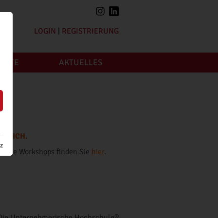
LOGIN
|
REGISTRIERUNG
JEKTE
AKTUELLES
ÖGLICH.
z
chtige Workshops finden Sie
hier
.
 Die Unternehmerische Hochschule®