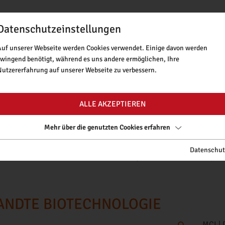
Datenschutzeinstellungen
BUCHUNGSTOOL
NEWSLETTER
MINT TIROL
Auf unserer Webseite werden Cookies verwendet. Einige davon werden
zwingend benötigt, während es uns andere ermöglichen, Ihre
ANGEBOT & THEMEN
LAUFENDE PRO
Nutzererfahrung auf unserer Webseite zu verbessern.
ALLE AKZEPTIEREN
UNGSTOOL
Mehr über die genutzten Cookies erfahren
ÜR DAS NEUE SCHULJAHR SIND AB FREITAG, 11.09.2026, M
Datenschut
richtlinien
. Informationen zu Fördermöglichkeiten für kostenpfli
ANDTE BIOTECHNOLOGIE
MCI |