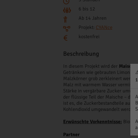
6 bis 12
Ab 14 Jahren
Projekt:
CYANce
kostenfrei
Beschreibung
In diesem Projekt wird der
Maische
⚠
Getränken wie gebrauten Limonaden 
Malzkörner grob zerkleinert werden
1
Malz mit warmem Wasser vermischt u
Stärke in vergärbare Zucker umwan
A
der flüssige Teil der Maische – die
B
ist es, die Zuckerbestandteile aus
S
Kohlendioxid umgewandelt werden.
Erwünschte Vorkenntnisse:
Biologi
a
Partner