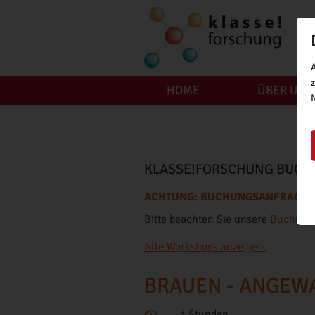
HOME
ÜBER UNS
KLASSE!FORSCHUNG BUCH
ACHTUNG: BUCHUNGSANFRAGEN F
Bitte beachten Sie unsere
Buchungs
Alle Workshops anzeigen.
BRAUEN - ANGEW
3 Stunden