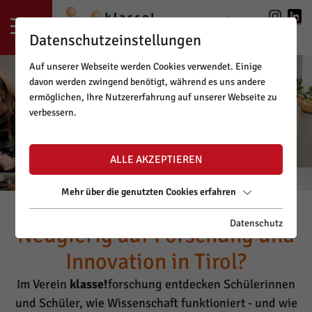
LOGIN
|
REGISTRIERUNG
Datenschutzeinstellungen
Auf unserer Webseite werden Cookies verwendet. Einige
davon werden zwingend benötigt, während es uns andere
ermöglichen, Ihre Nutzererfahrung auf unserer Webseite zu
verbessern.
ALLE AKZEPTIEREN
Mehr über die genutzten Cookies erfahren
Datenschutz
Neugierig auf Forschung und
Innovation in Tirol?
Im Verein
klasse!
forschung entdecken Schülerinnen
und Schüler, wie Wissenschaft funktioniert - und wie