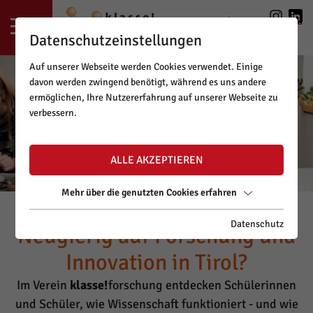
LOGIN
|
REGISTRIERUNG
Datenschutzeinstellungen
Auf unserer Webseite werden Cookies verwendet. Einige
davon werden zwingend benötigt, während es uns andere
ermöglichen, Ihre Nutzererfahrung auf unserer Webseite zu
verbessern.
ALLE AKZEPTIEREN
Mehr über die genutzten Cookies erfahren
Datenschutz
Neugierig auf Forschung und
Innovation in Tirol?
Im Verein
klasse!
forschung entdecken Schülerinnen
und Schüler, wie Wissenschaft funktioniert - und wie