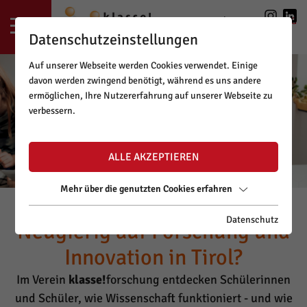
LOGIN
|
REGISTRIERUNG
Datenschutzeinstellungen
Auf unserer Webseite werden Cookies verwendet. Einige
davon werden zwingend benötigt, während es uns andere
ermöglichen, Ihre Nutzererfahrung auf unserer Webseite zu
verbessern.
ALLE AKZEPTIEREN
Mehr über die genutzten Cookies erfahren
Datenschutz
Neugierig auf Forschung und
Innovation in Tirol?
Im Verein
klasse!
forschung entdecken Schülerinnen
und Schüler, wie Wissenschaft funktioniert - und wie