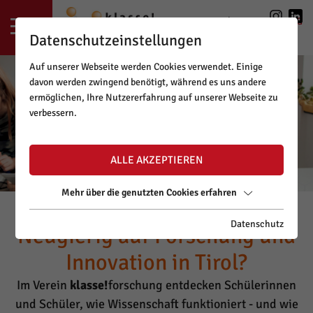
LOGIN
|
REGISTRIERUNG
Datenschutzeinstellungen
Auf unserer Webseite werden Cookies verwendet. Einige
davon werden zwingend benötigt, während es uns andere
ermöglichen, Ihre Nutzererfahrung auf unserer Webseite zu
verbessern.
ALLE AKZEPTIEREN
Mehr über die genutzten Cookies erfahren
Datenschutz
Neugierig auf Forschung und
Innovation in Tirol?
Im Verein
klasse!
forschung entdecken Schülerinnen
und Schüler, wie Wissenschaft funktioniert - und wie