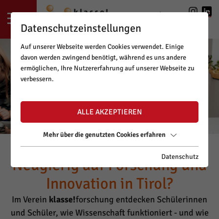
LOGIN
|
REGISTRIERUNG
Datenschutzeinstellungen
Auf unserer Webseite werden Cookies verwendet. Einige
davon werden zwingend benötigt, während es uns andere
ermöglichen, Ihre Nutzererfahrung auf unserer Webseite zu
verbessern.
ALLE AKZEPTIEREN
Mehr über die genutzten Cookies erfahren
Datenschutz
Neugierig auf Forschung und
Innovation in Tirol?
Im Verein
klasse!
forschung entdecken Schülerinnen
und Schüler, wie Wissenschaft funktioniert - und wie