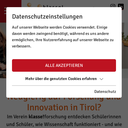
LOGIN
|
REGISTRIERUNG
Datenschutzeinstellungen
Auf unserer Webseite werden Cookies verwendet. Einige
davon werden zwingend benötigt, während es uns andere
ermöglichen, Ihre Nutzererfahrung auf unserer Webseite zu
verbessern.
ALLE AKZEPTIEREN
Mehr über die genutzten Cookies erfahren
Datenschutz
Neugierig auf Forschung und
Innovation in Tirol?
Im Verein
klasse!
forschung entdecken Schülerinnen
und Schüler, wie Wissenschaft funktioniert - und wie