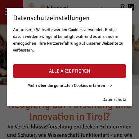
LOGIN
|
REGISTRIERUNG
Datenschutzeinstellungen
Auf unserer Webseite werden Cookies verwendet. Einige
davon werden zwingend benötigt, während es uns andere
ermöglichen, Ihre Nutzererfahrung auf unserer Webseite zu
verbessern.
ALLE AKZEPTIEREN
Mehr über die genutzten Cookies erfahren
Datenschutz
Neugierig auf Forschung und
Innovation in Tirol?
Im Verein
klasse!
forschung entdecken Schülerinnen
und Schüler, wie Wissenschaft funktioniert - und wie