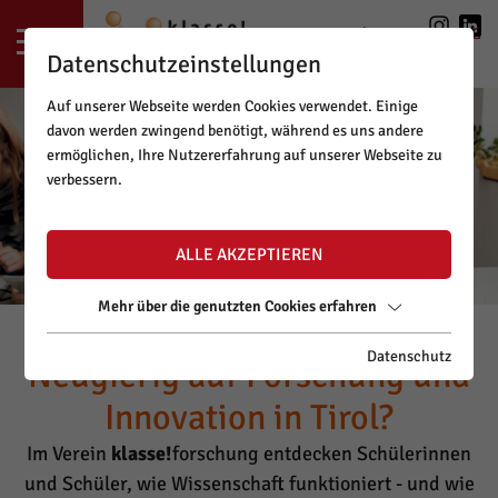
LOGIN
|
REGISTRIERUNG
Datenschutzeinstellungen
Auf unserer Webseite werden Cookies verwendet. Einige
davon werden zwingend benötigt, während es uns andere
ermöglichen, Ihre Nutzererfahrung auf unserer Webseite zu
verbessern.
ALLE AKZEPTIEREN
Mehr über die genutzten Cookies erfahren
Datenschutz
Neugierig auf Forschung und
Innovation in Tirol?
Im Verein
klasse!
forschung entdecken Schülerinnen
und Schüler, wie Wissenschaft funktioniert - und wie