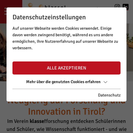
LOGIN
|
REGISTRIERUNG
Datenschutzeinstellungen
Auf unserer Webseite werden Cookies verwendet. Einige
davon werden zwingend benötigt, während es uns andere
ermöglichen, Ihre Nutzererfahrung auf unserer Webseite zu
verbessern.
ALLE AKZEPTIEREN
Mehr über die genutzten Cookies erfahren
Datenschutz
Neugierig auf Forschung und
Innovation in Tirol?
Im Verein
klasse!
forschung entdecken Schülerinnen
und Schüler, wie Wissenschaft funktioniert - und wie