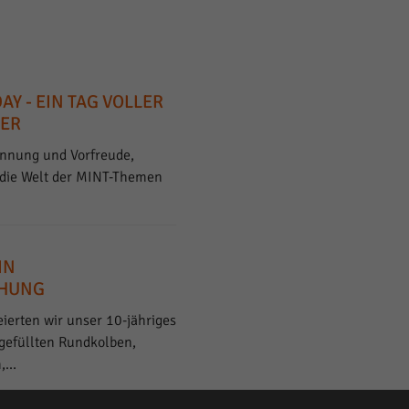
AY - EIN TAG VOLLER
UER
annung und Vorfreude,
n die Welt der MINT-Themen
IN
CHUNG
ierten wir unser 10-jähriges
gefüllten Rundkolben,
m,…