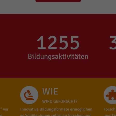
1255
Bildungsaktivitäten
WIE
WIRD GEFORSCHT?
“ vor
Innovative Bildungsformate ermöglichen
Forsch
le
es Schüler:innen selbst zu forschen und
unerlä