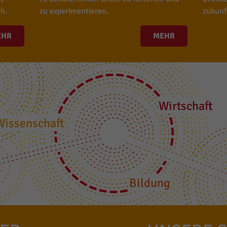
h.
zu experimentieren.
zukunf
EHR
MEHR
Wirtschaft
Wissenschaft
Bildung