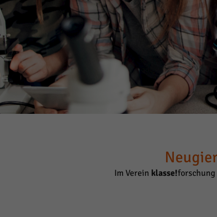
Neugier
Im Verein
klasse!
forschung 