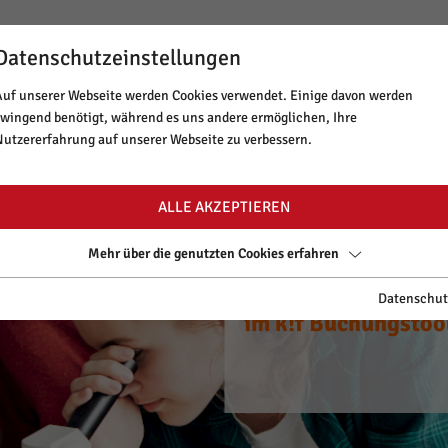
Datenschutzeinstellungen
BUCHUNGSTOOL
NEWSLETTER
MINT TIROL
Auf unserer Webseite werden Cookies verwendet. Einige davon werden
zwingend benötigt, während es uns andere ermöglichen, Ihre
ANGEBOT & THEMEN
LAUFENDE PRO
Nutzererfahrung auf unserer Webseite zu verbessern.
ALLE AKZEPTIEREN
Mehr über die genutzten Cookies erfahren
CYANce out of Scho
Spannende Worksh
Starte dein Tirole
CYANce out of Scho
Spannende Worksh
Datenschut
zu neuen Ufern.
im k!f Buchungstoo
auf www.mint-tirol
zu neuen Ufern.
im k!f Buchungstoo