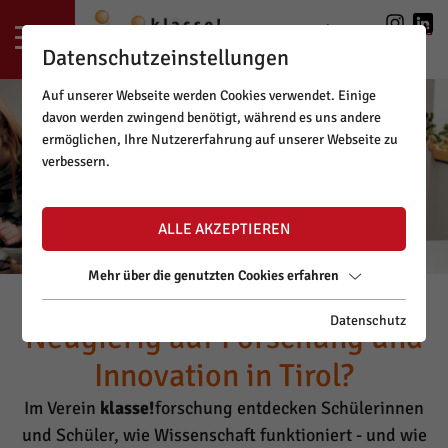
LOGIN
|
REGISTRIERUNG
Datenschutzeinstellungen
Auf unserer Webseite werden Cookies verwendet. Einige
davon werden zwingend benötigt, während es uns andere
ermöglichen, Ihre Nutzererfahrung auf unserer Webseite zu
verbessern.
ALLE AKZEPTIEREN
Mehr über die genutzten Cookies erfahren
Datenschutz
Neugierig auf Forschung und
Innovation in Tirol?
Im Verein
klasse!
forschung entdecken Schülerinnen
und Schüler, wie Wissenschaft funktioniert - und wie