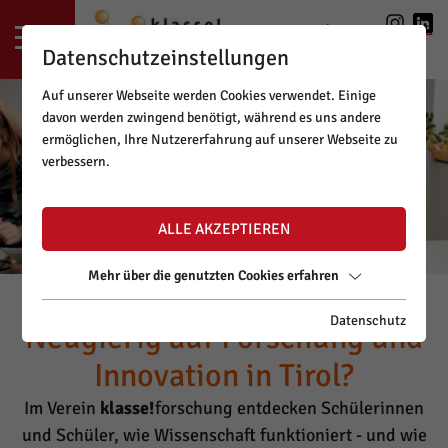
LOGIN
|
REGISTRIERUNG
Datenschutzeinstellungen
Auf unserer Webseite werden Cookies verwendet. Einige
davon werden zwingend benötigt, während es uns andere
ermöglichen, Ihre Nutzererfahrung auf unserer Webseite zu
verbessern.
ALLE AKZEPTIEREN
Mehr über die genutzten Cookies erfahren
Datenschutz
Neugierig auf Forschung und
Innovation in Tirol?
Im Verein
klasse!
forschung entdecken Schülerinnen
und Schüler, wie Wissenschaft funktioniert - und wie