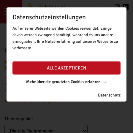
LOGIN
|
REGISTRIERUNG
Datenschutzeinstellungen
Auf unserer Webseite werden Cookies verwendet. Einige
davon werden zwingend benötigt, während es uns andere
ermöglichen, Ihre Nutzererfahrung auf unserer Webseite zu
verbessern.
KLASSE!FORSCHUNG BUCHUNGSTOOL
ACHTUNG: BUCHUNGSANFRAGEN FÜR DAS NEUE
SCHULJAHR SIND AB FREITAG, 11.09.2026, MÖGLICH.
ALLE AKZEPTIEREN
Bitte beachten Sie unsere
Buchungsrichtlinien
.
Mehr über die genutzten Cookies erfahren
Informationen zu Fördermöglichkeiten für kostenpflichtige
Workshops finden Sie
hier
.
Datenschutz
Alle Workshops anzeigen.
Themengebiet