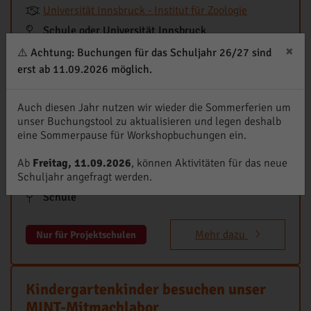
Universität Innsbruck - Institut für Zoologie
Schule oder Universität Innsbruck
×
⚠️ Achtung: Buchungen für das Schuljahr 26/27 sind
Mehr dazu
Nur für Projektschulen
erst ab 11.09.2026 möglich.
Auch diesen Jahr nutzen wir wieder die Sommerferien um
KI-Detektive: Wer baut grün?
unser Buchungstool zu aktualisieren und legen deshalb
eine Sommerpause für Workshopbuchungen ein.
Workshop | Bauen & Wohnen, Digitale Technologien,
Klimaschutz & Nachhaltigkeit | ab 8 Jahren
Ab
Freitag, 11.09.2026
, können Aktivitäten für das neue
Schuljahr angefragt werden.
FH Kufstein Tirol
Schule
Mehr dazu
Nur für Projektschulen
Kindergartenkinder besuchen unser
MINT-Mitmachlabor